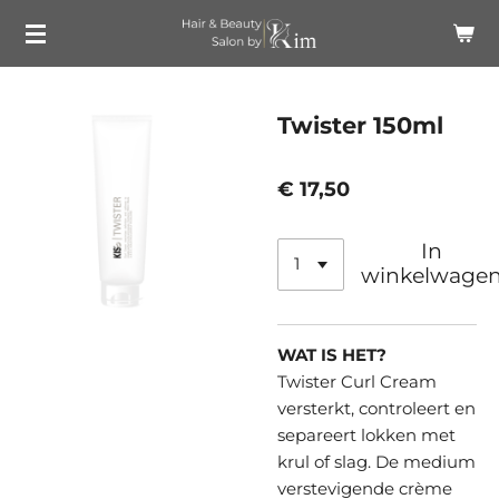
Ga
direct
naar
de
Twister 150ml
hoofdinhoud
€ 17,50
In
winkelwage
WAT IS HET?
Twister Curl Cream
versterkt, controleert en
separeert lokken met
krul of slag. De medium
verstevigende crème