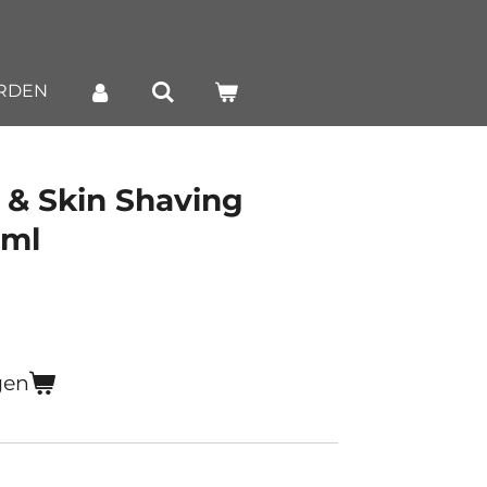
RDEN
 & Skin Shaving
0ml
gen