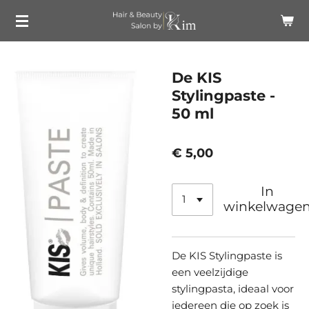
Ga
direct
naar
de
De KIS
hoofdinhoud
Stylingpaste -
50 ml
€ 5,00
In
winkelwage
De KIS Stylingpaste is
een veelzijdige
stylingpasta, ideaal voor
iedereen die op zoek is