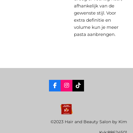
afhankelijk van de
gewenste stijl. Voor
extra definitie en
volume kun je meer
pasta aanbrengen.
F
I
T
a
n
i
c
s
k
e
t
T
b
a
o
o
g
k
o
r
©2023 Hair and Beauty Salon by Kim
k
a
m
Kvk;88624501